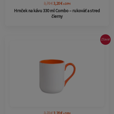
3,70
€
3,20
€
s DPH
Hrnček na kávu 330 ml Combo – rukoväť a stred
čierny
Pôvodná
Aktuálna
Zľava!
cena
cena
bola:
je:
3,70 €.
3,20 €.
3,70
€
3,20
€
s DPH