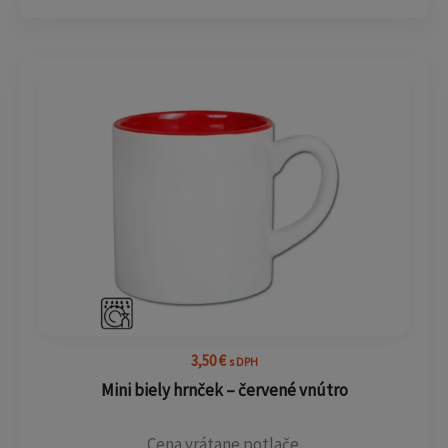
3,50
€
s DPH
Mini biely hrnček – červené vnútro
Cena vrátane potlače.