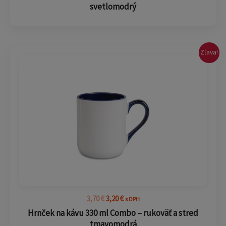
svetlomodrý
Pôvodná
Aktuálna
Zľava!
cena
cena
bola:
je:
3,70 €.
3,20 €.
3,70
€
3,20
€
s DPH
Hrnček na kávu 330 ml Combo – rukoväť a stred
tmavomodrá