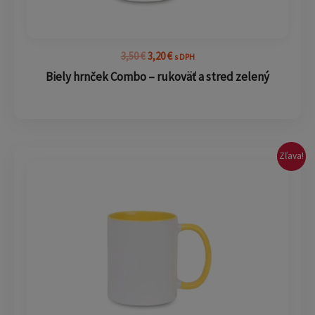
3,50
€
3,20
€
s DPH
Biely hrnček Combo – rukoväť a stred zelený
Pôvodná
Aktuálna
Zľava!
cena
cena
bola:
je:
3,50 €.
3,20 €.