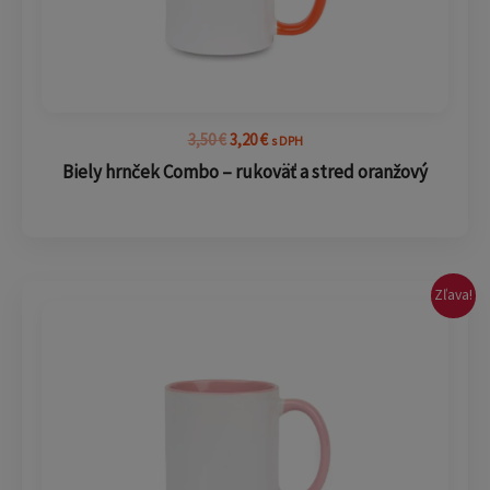
3,50
€
3,20
€
s DPH
Biely hrnček Combo – rukoväť a stred oranžový
Pôvodná
Aktuálna
Zľava!
cena
cena
bola:
je:
3,50 €.
3,20 €.