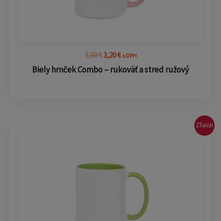
3,50
€
3,20
€
s DPH
Biely hrnček Combo – rukoväť a stred ružový
Pôvodná
Aktuálna
Zľava!
cena
cena
bola:
je:
3,50 €.
3,20 €.