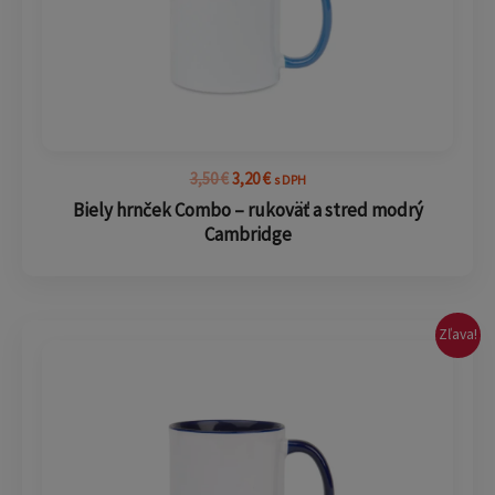
3,50
€
3,20
€
s DPH
Biely hrnček Combo – rukoväť a stred modrý
Cambridge
Pôvodná
Aktuálna
Zľava!
cena
cena
bola:
je:
3,50 €.
3,20 €.