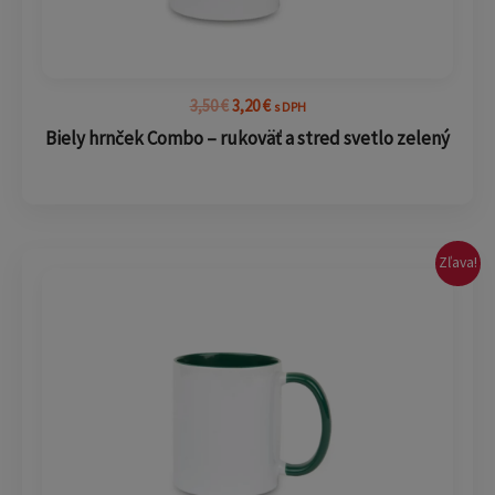
3,50
€
3,20
€
s DPH
Biely hrnček Combo – rukoväť a stred svetlo zelený
Pôvodná
Aktuálna
Zľava!
cena
cena
bola:
je:
3,50 €.
3,20 €.