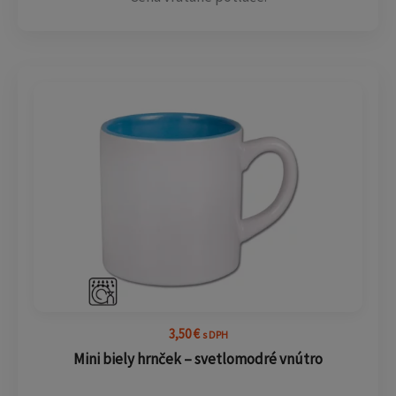
3,50
€
s DPH
Mini biely hrnček – svetlomodré vnútro