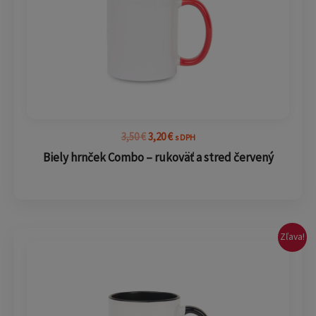
3,50
€
3,20
€
s DPH
Biely hrnček Combo – rukoväť a stred červený
Pôvodná
Aktuálna
Zľava!
cena
cena
bola:
je:
3,50 €.
3,20 €.