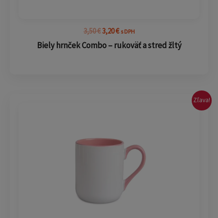
3,50
€
3,20
€
s DPH
Biely hrnček Combo – rukoväť a stred žltý
Pôvodná
Aktuálna
Zľava!
cena
cena
bola:
je:
3,70 €.
3,20 €.