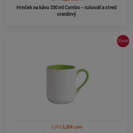
Hrnček na kávu 330 ml Combo – rukoväť a stred
oranžový
Pôvodná
Aktuálna
Zľava!
cena
cena
bola:
je:
3,70 €.
3,20 €.
3,70
€
3,20
€
s DPH