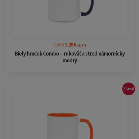
3,50
€
3,20
€
s DPH
Biely hrnček Combo – rukoväť a stred námornícky
modrý
Pôvodná
Aktuálna
Zľava!
cena
cena
bola:
je:
3,50 €.
3,20 €.