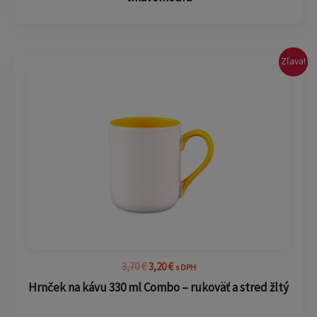
Pôvodná
Aktuálna
Zľava!
cena
cena
bola:
je:
3,70 €.
3,20 €.
3,70
€
3,20
€
s DPH
Hrnček na kávu 330 ml Combo – rukoväť a stred žltý