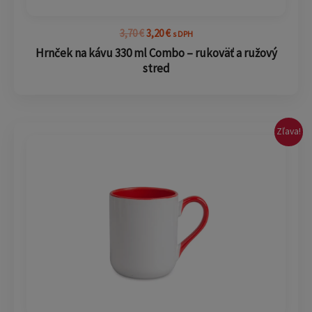
3,70
€
3,20
€
s DPH
Hrnček na kávu 330 ml Combo – rukoväť a ružový
stred
Pôvodná
Aktuálna
Zľava!
cena
cena
bola:
je:
3,70 €.
3,20 €.