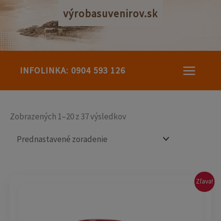
Preskočiť
výrobasuvenirov.sk
na
obsah
INFOLINKA: 0904 593 126
Zobrazených 1–20 z 37 výsledkov
Pôvodná
Aktuálna
Zľava!
cena
cena
bola:
je:
3,50 €.
3,20 €.