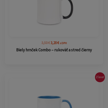
3,50
€
3,20
€
s DPH
Biely hrnček Combo – rukoväť a stred čierny
Pôvodná
Aktuálna
Zľava!
cena
cena
bola:
je:
3,50 €.
3,20 €.