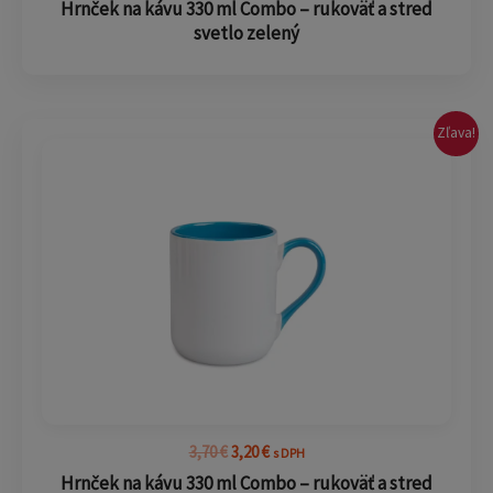
Hrnček na kávu 330 ml Combo – rukoväť a stred
svetlo zelený
Pôvodná
Aktuálna
Zľava!
cena
cena
bola:
je:
3,70 €.
3,20 €.
3,70
€
3,20
€
s DPH
Hrnček na kávu 330 ml Combo – rukoväť a stred