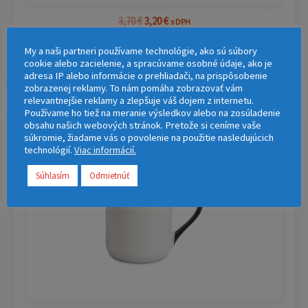
3,70
€
3,20
€
s DPH
Hrnček na kávu 330 ml Combo – rukoväť a stred
My a naši partneri používame technológie, ako sú súbory
červený
cookie alebo zacielenie, a spracúvame osobné údaje, ako je
adresa IP alebo informácie o prehliadači, na prispôsobenie
zobrazenej reklamy. To nám pomáha zobrazovať vám
relevantnejšie reklamy a zlepšuje váš dojem z internetu.
Používame ho tiež na meranie výsledkov alebo na zosúladenie
Pôvodná
Aktuálna
Zľava!
obsahu našich webových stránok. Pretože si ceníme vaše
cena
cena
súkromie, žiadame vás o povolenie na použitie nasledujúcich
bola:
je:
technológií.
Viac informácií.
3,70 €.
3,20 €.
Súhlasím
Odmietnúť