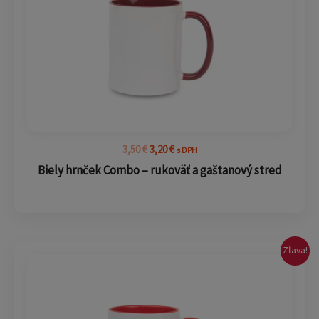
3,50
€
3,20
€
s DPH
Biely hrnček Combo – rukoväť a gaštanový stred
Pôvodná
Aktuálna
Zľava!
cena
cena
bola:
je:
3,50 €.
3,20 €.