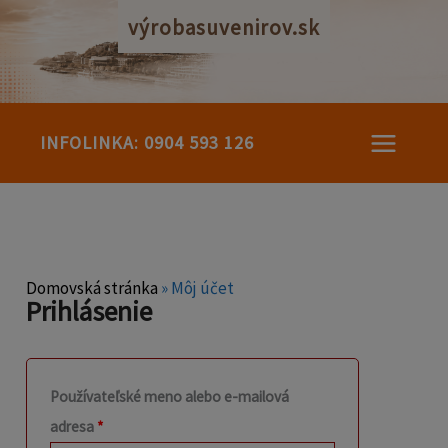
Preskočiť
výrobasuvenirov.sk
na
obsah
INFOLINKA: 0904 593 126
Povinné
Povinné
Domovská stránka
»
Môj účet
Prihlásenie
Používateľské meno alebo e-mailová
adresa
*