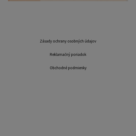
Zásady ochrany osobných údajov
Reklamačný poriadok
Obchodné podmienky
Sme mladá dynamicky sa rozvíjajúca firma v oblasti výroby a distribúcie
suvenírov. Na trhu pôsobíme už viac ako 7 rokov. Ponúkame: výroba
suvenírov, potlač hrnčekov, magnetky, najlacnejšie magnetky, výroba
magnetiek, reklamné predmety, bezplatné spracovanie, dáždniky, puzzle,
fotodarčeky, darčeky, LB Creative,, výroba kalendárov, nástenné
kalendáre, stolové kalendáre, spracovanie fotografií, fotografovanie,