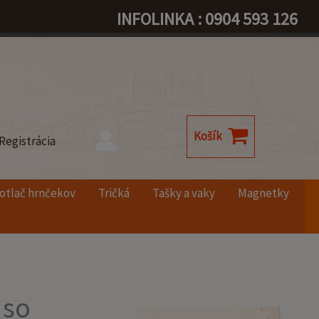
INFOLINKA : 0904 593 126
Košík
Registrácia
otlač hrnčekov
Tričká
Tašky a vaky
Magnetky
 so