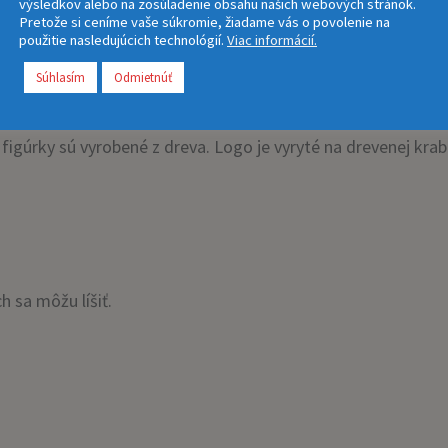
výsledkov alebo na zosúladenie obsahu našich webových stránok.
Pretože si ceníme vaše súkromie, žiadame vás o povolenie na
použitie nasledujúcich technológií.
Viac informácií.
Súhlasím
Odmietnúť
, zátku a krúžok na hrdlo fľaše. Ako bonus sada obsahuje ša
 figúrky sú vyrobené z dreva. Logo je vyryté na drevenej krab
 sa môžu líšiť.