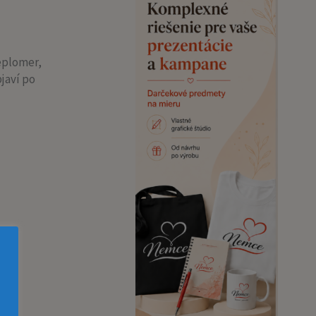
teplomer,
javí po