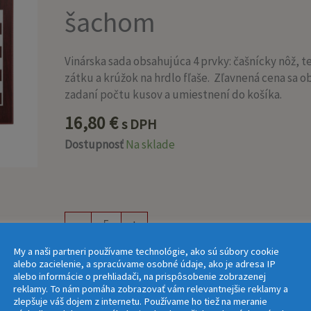
TREBB
šachom
so
šachom
Vinárska sada obsahujúca 4 prvky: čašnícky nôž, 
zátku a krúžok na hrdlo fľaše. Zľavnená cena sa ob
zadaní počtu kusov a umiestnení do košíka.
16,80
€
s DPH
Dostupnosť
Na sklade
-
+
My a naši partneri používame technológie, ako sú súbory cookie
Pridať do košíka
alebo zacielenie, a spracúvame osobné údaje, ako je adresa IP
alebo informácie o prehliadači, na prispôsobenie zobrazenej
reklamy. To nám pomáha zobrazovať vám relevantnejšie reklamy a
zlepšuje váš dojem z internetu. Používame ho tiež na meranie