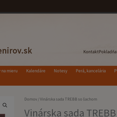
nirov.sk
Kontakt
Pokladňa
 na mieru
Kalendáre
Notesy
Perá, kancelária
P
množstvo
Domov
/ Vinárska sada TREBB so šachom
Vinárska
Vinárska sada TREBB
sada