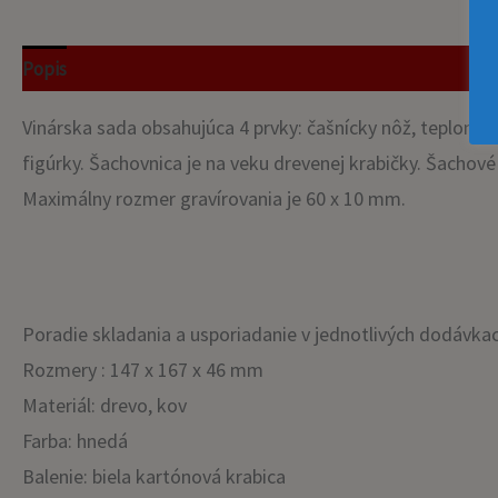
Popis
Recenzie (0)
Vinárska sada obsahujúca 4 prvky: čašnícky nôž, teplomer
figúrky. Šachovnica je na veku drevenej krabičky. Šachové
Maximálny rozmer gravírovania je 60 x 10 mm.
Poradie skladania a usporiadanie v jednotlivých dodávkach
Rozmery : 147 x 167 x 46 mm
Materiál: drevo, kov
Farba: hnedá
Balenie: biela kartónová krabica