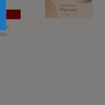
chové
ičke.