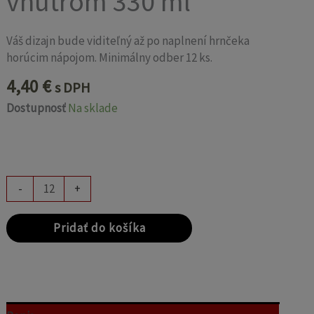
vnútrom 330 ml
Váš dizajn bude viditeľný až po naplnení hrnčeka
horúcim nápojom. Minimálny odber 12 ks.
4,40
€
s DPH
Dostupnosť
Na sklade
-
+
Pridať do košíka