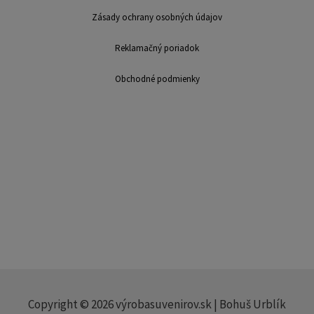
Zásady ochrany osobných údajov
Reklamačný poriadok
Obchodné podmienky
Sme mladá dynamicky sa rozvíjajúca firma v oblasti výroby a distribúcie
suvenírov. Na trhu pôsobíme už viac ako 7 rokov. Ponúkame: výroba
suvenírov, potlač hrnčekov, magnetky, najlacnejšie magnetky, výroba
magnetiek, reklamné predmety, bezplatné spracovanie, dáždniky, puzzle,
fotodarčeky, darčeky, LB Creative,, výroba kalendárov, nástenné
kalendáre, stolové kalendáre, spracovanie fotografií, fotografovanie,
grafické návrhy, jednotné poštovné 6€.
Copyright © 2026 výrobasuvenirov.sk | Bohuš Urblík