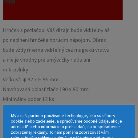
Popis
Recenzie (0)
Hrnček s potlačou. Váš dizajn bude viditeľný až
po naplnení hrnčeka horúcim nápojom. Obraz
bude vždy mierne viditeľný cez magickú vrstvu
a nie je vhodný pre umývačky riadu ani
mikrovlnky!
Veľkosť: φ 82 x H 95 mm
Navrhovaná oblasť tlače 190 x 90 mm
Minimálny odber 12 ks
Hromadné balenie / kartón / – 36 položiek
My a naši partneri používame technológie, ako sú súbory
cookie alebo zacielenie, a spracúvame osobné údaje, ako je
adresa IP alebo informácie o prehliadači, na prispôsobenie
zobrazenej reklamy. To nám pomáha zobrazovať vám
relevantnejšie reklamy a zlepšuje váš dojem z internetu.