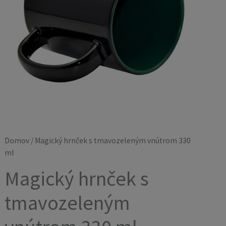
ml
Domov
/ Magický hrnček s tmavozeleným vnútrom 330
ml
Magický hrnček s
tmavozeleným