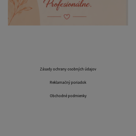
Zásady ochrany osobných údajov
Reklamačný poriadok
Obchodné podmienky
Sme mladá dynamicky sa rozvíjajúca firma v oblasti výroby a distribúcie
suvenírov. Na trhu pôsobíme už viac ako 7 rokov. Ponúkame: výroba