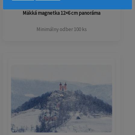
0,90
€
0,58
€
s DPH
Mäkká magnetka 12×6 cm panoráma
Minimálny odber 100 ks