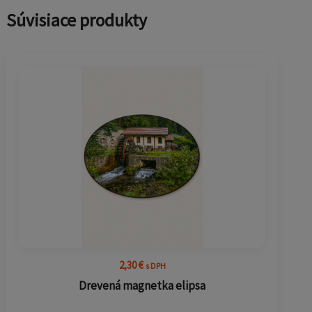
Súvisiace produkty
2,30
€
s DPH
Drevená magnetka elipsa