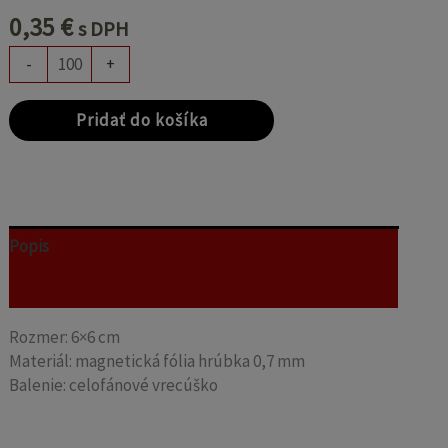
0,35
€
s DPH
-
+
Pridať do košíka
Popis
Recenzie (0)
Rozmer: 6×6 cm
Materiál: magnetická fólia hrúbka 0,7 mm
Balenie: celofánové vrecúško