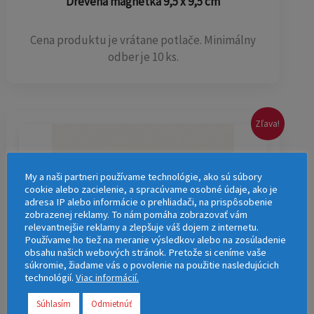
Drevená magnetka 9,5 x 9,5 cm
Cena produktu je vrátane potlače. Minimálny
odber je 10 ks.
Pôvodná
Aktuálna
Zľava!
cena
cena
bola:
je:
0,90 €.
0,58 €.
My a naši partneri používame technológie, ako sú súbory
cookie alebo zacielenie, a spracúvame osobné údaje, ako je
adresa IP alebo informácie o prehliadači, na prispôsobenie
zobrazenej reklamy. To nám pomáha zobrazovať vám
relevantnejšie reklamy a zlepšuje váš dojem z internetu.
Používame ho tiež na meranie výsledkov alebo na zosúladenie
obsahu našich webových stránok. Pretože si ceníme vaše
súkromie, žiadame vás o povolenie na použitie nasledujúcich
technológií.
Viac informácií.
Súhlasím
Odmietnúť