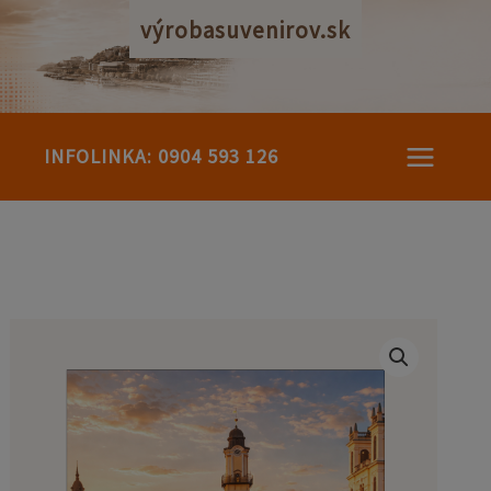
Preskočiť
výrobasuvenirov.sk
na
obsah
INFOLINKA: 0904 593 126
množstvo
Mäkká
magnetka
6x6
cm