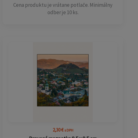
Cena produktu je vrátane potlače. Minimálny
odber je 10 ks.
2,30
€
s DPH