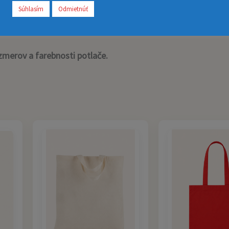
Súhlasím
Odmietnúť
zmerov a farebnosti potlače.