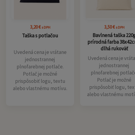
3,20
€
3,50
€
s DPH
s DPH
Bavlnená taška 220
Taška s potlačou
prírodná farba 38x42c
dlhá rukoväť
Uvedená cena je vrátane
Uvedená cena je vrát
jednostrannej
jednostrannej
plnofarebnej potlače.
plnofarebnej potlač
Potlač je možné
Potlač je možné
prispôsobiť logu, textu
prispôsobiť logu, tex
alebo vlastnému motívu.
alebo vlastnému motí