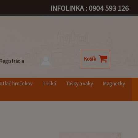
INFOLINKA : 0904 593 126
Košík
Registrácia
otlač hrnčekov
Tričká
Tašky a vaky
Magnetky