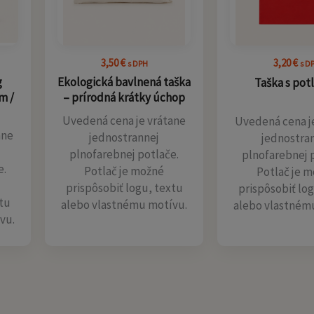
3,50
€
3,20
€
s DPH
s D
g
Ekologická bavlnená taška
Taška s pot
m /
– prírodná krátky úchop
Uvedená cena je vrátane
Uvedená cena j
ane
jednostrannej
jednostra
plnofarebnej potlače.
plnofarebnej 
e.
Potlač je možné
Potlač je 
prispôsobiť logu, textu
prispôsobiť lo
tu
alebo vlastnému motívu.
alebo vlastném
vu.