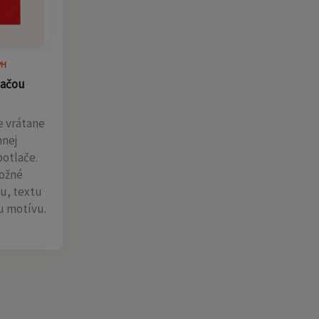
PH
lačou
e vrátane
nnej
potlače.
možné
gu, textu
u motívu.