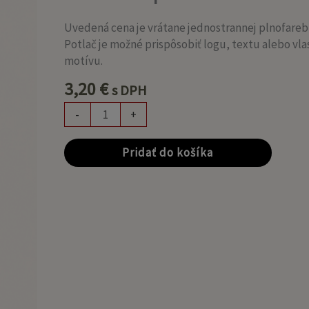
potlačou
Uvedená cena je vrátane jednostrannej plnofareb
Potlač je možné prispôsobiť logu, textu alebo v
motívu.
3,20
€
s DPH
-
+
Pridať do košíka