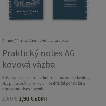
Domov
/ Praktický notes A6 kovová väzba
Praktický notes A6
kovová väzba
Naše zápisníky boli navrhnuté s dôrazom na kvalitu,
aby plnili duálnu funkciu –
praktickú pomôcku a
reprezentatívny suvenír.
2,60
€
1,90
€
s DPH