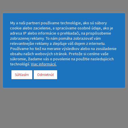
My a naši partneri používame technológie, ako sú súbory
Full-farebná tlač:
Možnosť využiť celú
cookie alebo zacielenie, a spracúvame osobné údaje, ako je
adresa IP alebo informácie o prehliadači, na prispôsobenie
plochu na prezentáciu Vášho motívu.
zobrazenej reklamy. To nám pomáha zobrazovať vám
relevantnejšie reklamy a zlepšuje váš dojem z internetu.
Používame ho tiež na meranie výsledkov alebo na zosúladenie
obsahu našich webových stránok. Pretože si ceníme vaše
súkromie, žiadame vás o povolenie na použitie nasledujúcich
technológií.
Viac informácií.
Súhlasím
Odmietnúť