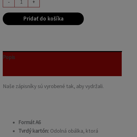
-
+
Pridať do košíka
Popis
Recenzie (0)
Naše zápisníky sú vyrobené tak, aby vydržali.
Formát A6
Tvrdý kartón:
Odolná obálka, ktorá