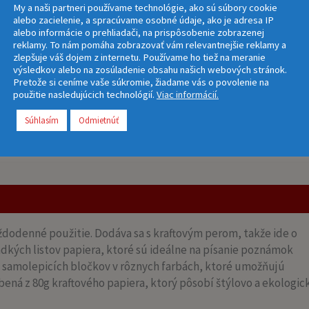
My a naši partneri používame technológie, ako sú súbory cookie
alebo zacielenie, a spracúvame osobné údaje, ako je adresa IP
alebo informácie o prehliadači, na prispôsobenie zobrazenej
reklamy. To nám pomáha zobrazovať vám relevantnejšie reklamy a
zlepšuje váš dojem z internetu. Používame ho tiež na meranie
výsledkov alebo na zosúladenie obsahu našich webových stránok.
Pretože si ceníme vaše súkromie, žiadame vás o povolenie na
použitie nasledujúcich technológií.
Viac informácií.
Súhlasím
Odmietnúť
každodenné použitie. Dodáva sa s kraftovým perom, takže ide o
dkých listov papiera, ktoré sú ideálne na písanie poznámok
 samolepicích bločkov v rôznych farbách, ktoré umožňujú
ená z 80g kraftového papiera, ktorý pôsobí štýlovo a ekologick