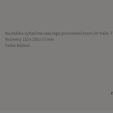
Na obálku vytlačíme vaše logo prostredníctvom UV tlače. T
Rozmery: 115 x 150 x 17 mm
Farba: béžová
Z