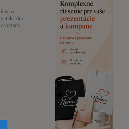
álny na
m, takže ide
je vrátane