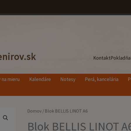
nirov.sk
Kontakt
Pokladňa
 na mieru
Kalendáre
Notesy
Perá, kancelária
P
množstvo
Domov
/ Blok BELLIS LINOT A6
Blok
Blok BELLIS LINOT A
BELLIS