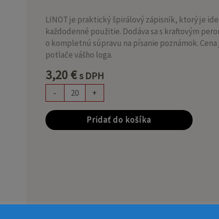
LINOT
A6
LINOT je praktický špirálový zápisník, ktorý je ide
každodenné použitie. Dodáva sa s kraftovým pero
o kompletnú súpravu na písanie poznámok. Cena 
potlače vášho loga.
3,20
€
s DPH
-
+
Pridať do košíka