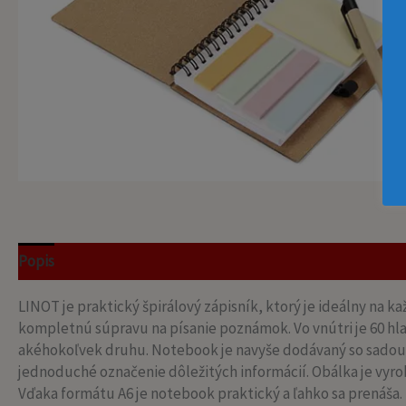
Popis
Recenzie (0)
LINOT je praktický špirálový zápisník, ktorý je ideálny na 
kompletnú súpravu na písanie poznámok. Vo vnútri je 60 hla
akéhokoľvek druhu. Notebook je navyše dodávaný so sadou
jednoduché označenie dôležitých informácií. Obálka je vyrob
Vďaka formátu A6 je notebook praktický a ľahko sa prenáša.