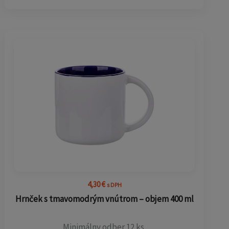
4,30
€
s DPH
Hrnček s tmavomodrým vnútrom – objem 400 ml
Minimálny odber 12 ks.