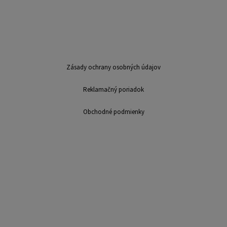
Zásady ochrany osobných údajov
Reklamačný poriadok
Obchodné podmienky
Sme mladá dynamicky sa rozvíjajúca firma v oblasti výroby a distribúcie
suvenírov. Na trhu pôsobíme už viac ako 7 rokov. Ponúkame: výroba
suvenírov, potlač hrnčekov, magnetky, najlacnejšie magnetky, výroba
magnetiek, reklamné predmety, bezplatné spracovanie, dáždniky, puzzle,
fotodarčeky, darčeky, LB Creative,, výroba kalendárov, nástenné
kalendáre, stolové kalendáre, spracovanie fotografií, fotografovanie,