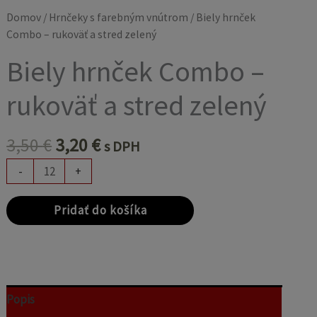
Domov
/
Hrnčeky s farebným vnútrom
/ Biely hrnček
Combo – rukoväť a stred zelený
Biely hrnček Combo –
rukoväť a stred zelený
3,50
€
3,20
€
s DPH
-
+
Pridať do košíka
Popis