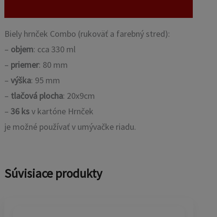
Recenzie (0)
Biely hrnček Combo (rukoväť a farebný stred):
–
objem
: cca 330 ml
–
priemer
: 80 mm
–
výška
: 95 mm
–
tlačová plocha
: 20x9cm
–
36 ks
v kartóne Hrnček
je možné používať v umývačke riadu.
Súvisiace produkty