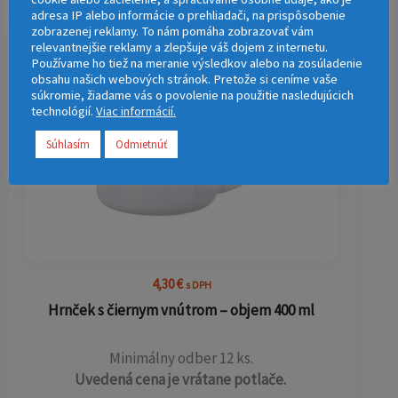
adresa IP alebo informácie o prehliadači, na prispôsobenie
zobrazenej reklamy. To nám pomáha zobrazovať vám
relevantnejšie reklamy a zlepšuje váš dojem z internetu.
Používame ho tiež na meranie výsledkov alebo na zosúladenie
obsahu našich webových stránok. Pretože si ceníme vaše
súkromie, žiadame vás o povolenie na použitie nasledujúcich
technológií.
Viac informácií.
Súhlasím
Odmietnúť
4,30
€
s DPH
Hrnček s čiernym vnútrom – objem 400 ml
Minimálny odber 12 ks.
Uvedená cena je vrátane potlače.