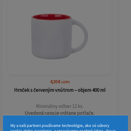
4,30
€
s DPH
Hrnček s červeným vnútrom – objem 400 ml
Minimálny odber 12 ks.
Uvedená cena je vrátane potlače.
My a naši partneri používame technológie, ako sú súbory
cookie alebo zacielenie, a spracúvame osobné údaje, ako je