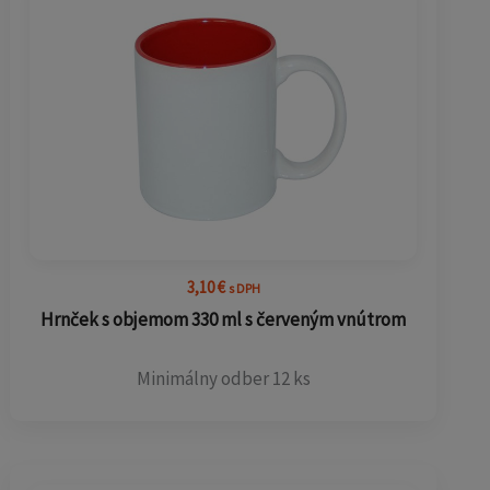
3,10
€
s DPH
Hrnček s objemom 330 ml s červeným vnútrom
Minimálny odber 12 ks