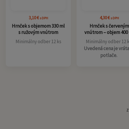
3,10
€
4,30
€
s DPH
s DPH
Hrnček s objemom 330 ml
Hrnček s červeným
s ružovým vnútrom
vnútrom – objem 400
Minimálny odber 12 ks
Minimálny odber 12 k
Uvedená cena je vrát
potlače.
Z