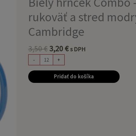
Biely hrnček Combo 
3,50 €.
3,20 €.
Combo
-
rukoväť a stred modr
rukoväť
a
Cambridge
stred
modrý
Cambridge
3,50
€
3,20
€
s DPH
-
+
Pridať do košíka