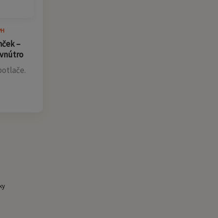
PH
nček –
 vnútro
potlače.
ky