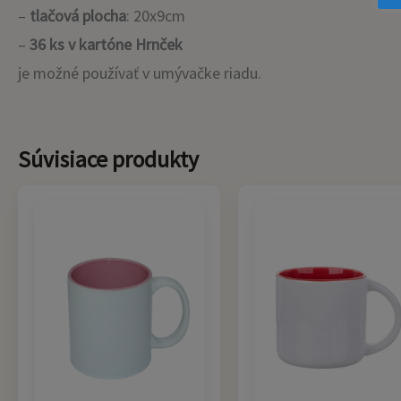
–
tlačová plocha
: 20x9cm
–
36 ks v kartóne Hrnček
je možné používať v umývačke riadu.
Súvisiace produkty