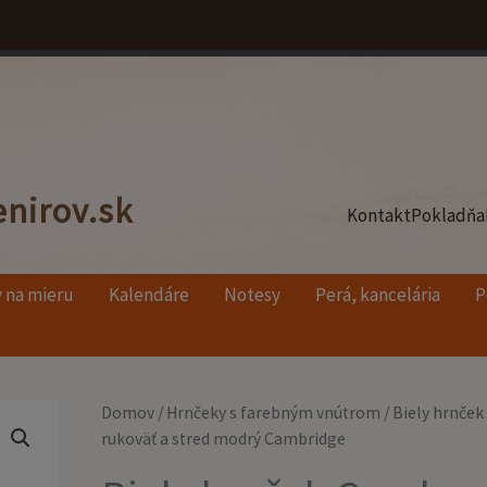
nirov.sk
Kontakt
Pokladňa
 na mieru
Kalendáre
Notesy
Perá, kancelária
P
Pôvodná
Aktuálna
množstvo
Domov
/
Hrnčeky s farebným vnútrom
/ Biely hrnče
cena
cena
Biely
rukoväť a stred modrý Cambridge
bola:
je:
hrnček