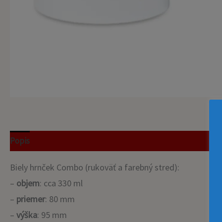
Popis
Recenzie (0)
Biely hrnček Combo (rukoväť a farebný stred):
–
objem
: cca 330 ml
–
priemer
: 80 mm
–
výška
: 95 mm