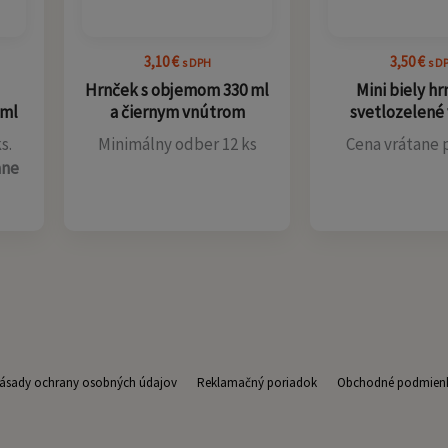
3,10
€
3,50
€
s DPH
s D
Hrnček s objemom 330 ml
Mini biely hr
 ml
a čiernym vnútrom
svetlozelené
s.
Minimálny odber 12 ks
Cena vrátane 
ane
ásady ochrany osobných údajov
Reklamačný poriadok
Obchodné podmien