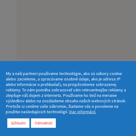
My a naši partneri používame technológie, ako sú súbory cookie
alebo zacielenie, a spracúvame osobné údaje, ako je adresa IP
alebo informácie o prehliadači, na prispôsobenie zobrazenej
reklamy. To nám pomáha zobrazovať vám relevantnejšie reklamy a
zlepšuje váš dojem z internetu. Používame ho tiež na meranie
výsledkov alebo na zosúladenie obsahu našich webových stránok.
Pretože si ceníme vaše súkromie, žiadame vás o povolenie na
použitie nasledujúcich technológií.
Viac informácií.
Súhlasím
Odmietnúť