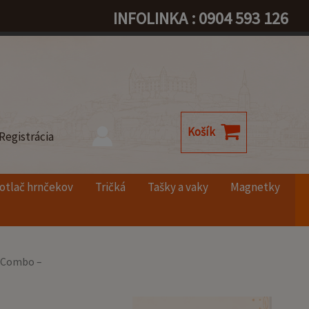
INFOLINKA : 0904 593 126
Košík
Registrácia
otlač hrnčekov
Tričká
Tašky a vaky
Magnetky
k Combo –