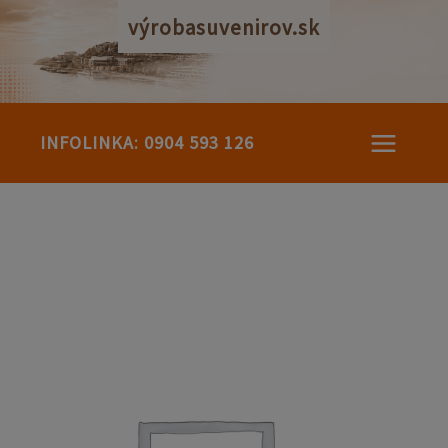
Preskočiť
výrobasuvenirov.sk
na
obsah
INFOLINKA: 0904 593 126
množstvo
Biely
keramický
hrnček
Mirka