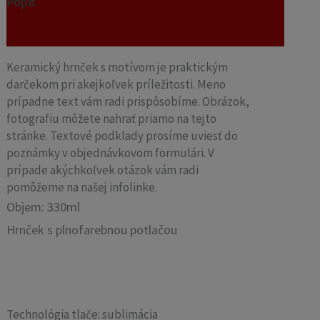
Popis
Recenzie (0)
Keramický hrnček s motívom je praktickým
darčekom pri akejkoľvek príležitosti. Meno
prípadne text vám radi prispôsobíme. Obrázok,
fotografiu môžete nahrať priamo na tejto
stránke. Textové podklady prosíme uviesť do
poznámky v objednávkovom formulári. V
prípade akýchkoľvek otázok vám radi
pomôžeme na našej infolinke.
Objem: 330ml
Hrnček s plnofarebnou potlačou
Technológia tlače: sublimácia