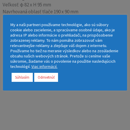
Veľkosť: φ 82 x H 95 mm
Navrhovaná oblasť tlače 190 x 90 mm
My a naši partneri používame technológie, ako sú súbory
cookie alebo zacielenie, a spracúvame osobné údaje, ako je
adresa IP alebo informácie o prehliadači, na prispôsobenie
zobrazenej reklamy. To nám pomáha zobrazovať vám
relevantnejšie reklamy a zlepšuje váš dojem z internetu.
Používame ho tiež na meranie výsledkov alebo na zosúladenie
Balené v kartónovej krabičke. Možnosť
obsahu našich webových stránok. Pretože si ceníme vaše
súkromie, žiadame vás o povolenie na použitie nasledujúcich
umývania v umývačke riadu.
technológií.
Viac informácií.
Súhlasím
Odmietnúť