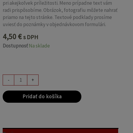
pri akejkoľvek príležitosti. Meno prípadne text vám
radi prispôsobíme. Obrázok, fotografiu môžete nahrať
priamo na tejto stránke. Textové podklady prosíme
uviesť do poznámky v objednávkovom formulári.
4,50
€
s DPH
Dostupnosť
Na sklade
-
+
Pridať do košíka