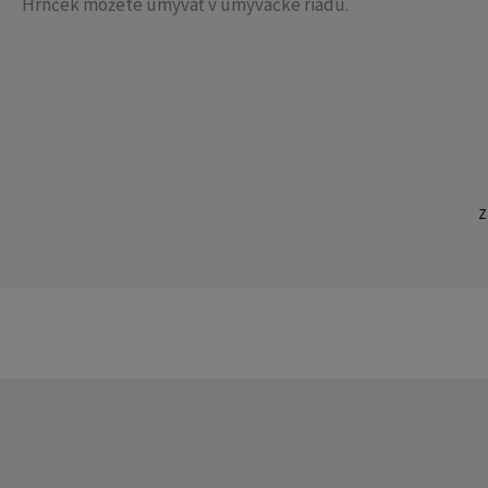
Hrnček môžete umývať v umývačke riadu.
Z
Sme mladá dynamicky sa rozvíjajúca firma v oblasti výroby a distribúcie
reklamné predmety, bezplatné spracovanie, dáždniky, puzzle, fotodarč