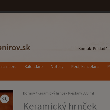
nirov.sk
Kontakt
Pokladňa
 na mieru
Kalendáre
Notesy
Perá, kancelária
P
množstvo
Domov
/ Keramický hrnček Piešťany 330 ml
Keramický
Keramický hrnček
hrnček