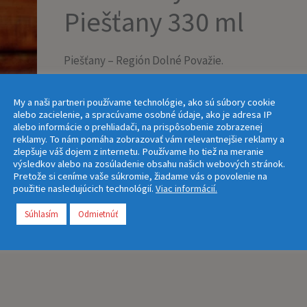
Piešťany
Piešťany 330 ml
330
ml
Piešťany – Región Dolné Považie.
2,70
€
s DPH
My a naši partneri používame technológie, ako sú súbory cookie
+
-
Pridať do košíka
alebo zacielenie, a spracúvame osobné údaje, ako je adresa IP
alebo informácie o prehliadači, na prispôsobenie zobrazenej
reklamy. To nám pomáha zobrazovať vám relevantnejšie reklamy a
zlepšuje váš dojem z internetu. Používame ho tiež na meranie
výsledkov alebo na zosúladenie obsahu našich webových stránok.
Pretože si ceníme vaše súkromie, žiadame vás o povolenie na
použitie nasledujúcich technológií.
Viac informácií.
Súhlasím
Odmietnúť