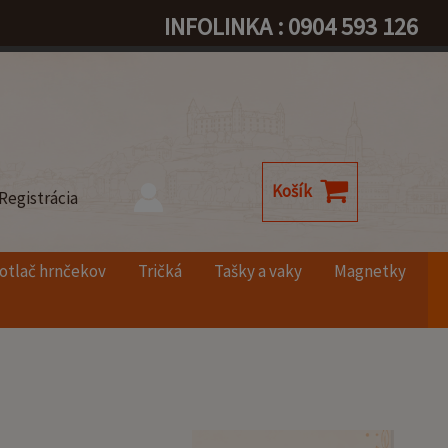
INFOLINKA : 0904 593 126
Košík
Registrácia
otlač hrnčekov
Tričká
Tašky a vaky
Magnetky