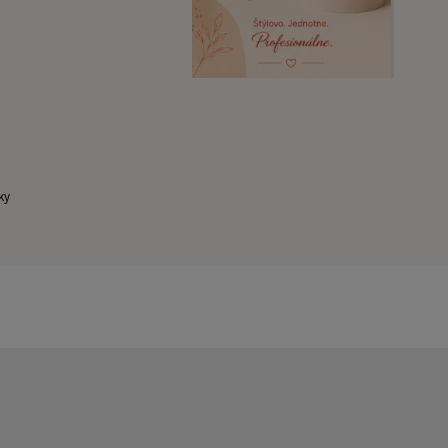
ky
rov, potlač hrnčekov, magnetky, najlacnejšie magnetky, výroba magnetiek,
é kalendáre, spracovanie fotografií, fotografovanie, grafické návrhy,