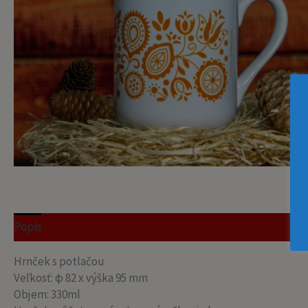
Popis
Recenzie (0)
Hrnček s potlačou
Veľkosť: φ 82 x výška 95 mm
Objem: 330ml