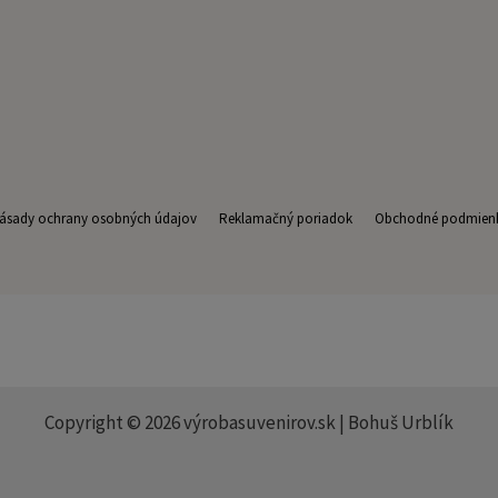
ásady ochrany osobných údajov
Reklamačný poriadok
Obchodné podmien
 suvenírov. Na trhu pôsobíme už viac ako 7 rokov. Ponúkame: výroba suvení
eky, darčeky, LB Creative,, výroba kalendárov, nástenné kalendáre, stolov
jednotné poštovné 6€.
Copyright © 2026 výrobasuvenirov.sk | Bohuš Urblík