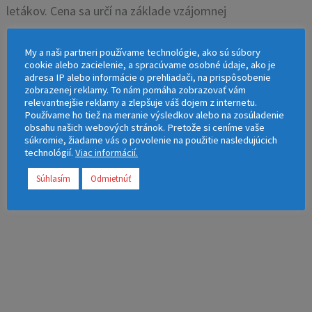
letákov. Cena sa určí na základe vzájomnej
dohody.
My a naši partneri používame technológie, ako sú súbory
cookie alebo zacielenie, a spracúvame osobné údaje, ako je
adresa IP alebo informácie o prehliadači, na prispôsobenie
zobrazenej reklamy. To nám pomáha zobrazovať vám
relevantnejšie reklamy a zlepšuje váš dojem z internetu.
Používame ho tiež na meranie výsledkov alebo na zosúladenie
Pre pridanie do košíka je potrebné zvoliť počet
obsahu našich webových stránok. Pretože si ceníme vaše
kusov.
súkromie, žiadame vás o povolenie na použitie nasledujúcich
technológií.
Viac informácií.
Súhlasím
Odmietnúť