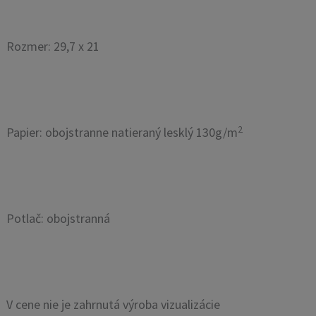
Rozmer: 29,7 x 21
2
Papier: obojstranne natieraný lesklý 130g/m
Potlač: obojstranná
V cene nie je zahrnutá výroba vizualizácie