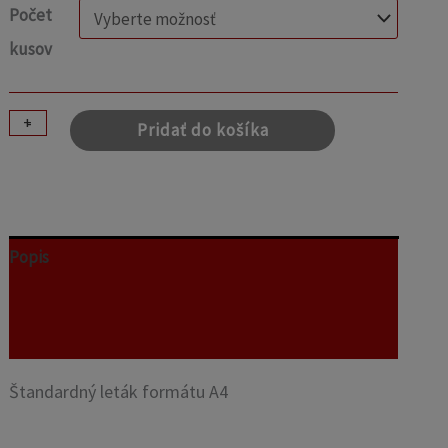
Počet
kusov
+
-
Pridať do košíka
Popis
Ďalšie informácie
Recenzie (0)
Štandardný leták formátu A4