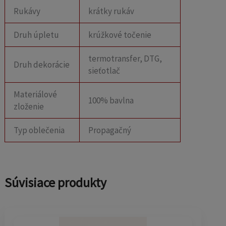
Rukávy
krátky rukáv
Druh úpletu
krúžkové točenie
termotransfer, DTG,
Druh dekorácie
sieťotlač
Materiálové
100% bavlna
zloženie
Typ oblečenia
Propagačný
Súvisiace produkty