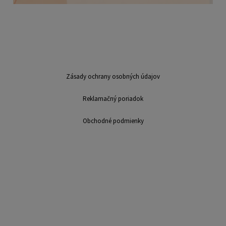
Zásady ochrany osobných údajov
Reklamačný poriadok
Obchodné podmienky
Sme mladá dynamicky sa rozvíjajúca firma v oblasti výroby a distribúcie
suvenírov. Na trhu pôsobíme už viac ako 7 rokov. Ponúkame: výroba
suvenírov, potlač hrnčekov, magnetky, najlacnejšie magnetky, výroba
magnetiek, reklamné predmety, bezplatné spracovanie, dáždniky, puzzle,
fotodarčeky, darčeky, LB Creative,, výroba kalendárov, nástenné