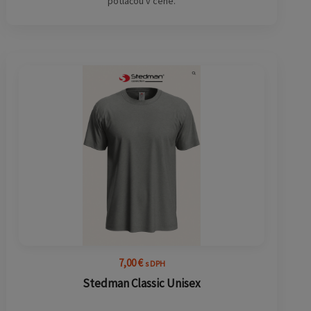
potlačou v cene.
7,00
€
s DPH
Stedman Classic Unisex