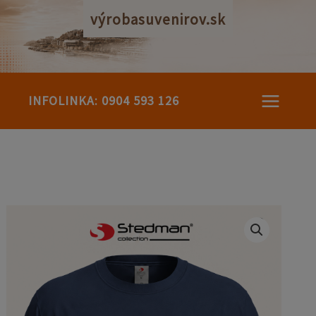
Preskočiť
výrobasuvenirov.sk
na
obsah
INFOLINKA: 0904 593 126
množstvo
Stedman
Classic
Unisex