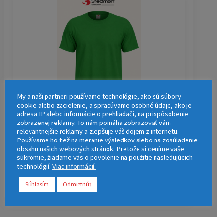
My a naši partneri používame technológie, ako sú súbory
cookie alebo zacielenie, a spracúvame osobné údaje, ako je
adresa IP alebo informácie o prehliadači, na prispôsobenie
zobrazenej reklamy. To nám pomáha zobrazovať vám
8,00
€
s DPH
relevantnejšie reklamy a zlepšuje váš dojem z internetu.
Používame ho tiež na meranie výsledkov alebo na zosúladenie
Stedman Comfort
obsahu našich webových stránok. Pretože si ceníme vaše
súkromie, žiadame vás o povolenie na použitie nasledujúcich
technológií.
Viac informácií.
Kvalitné pánske tričko STEDMAN Comfort s
plnofarebnou potlačou v cene.
Súhlasím
Odmietnúť