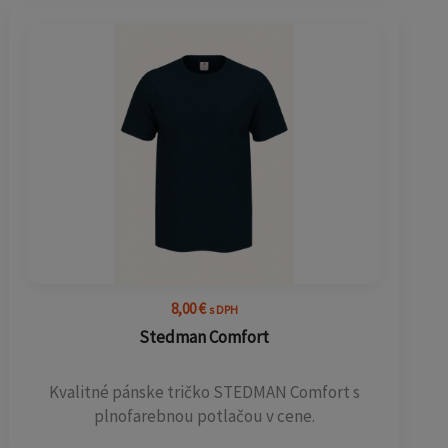
8,00
€
s DPH
Stedman Comfort
Kvalitné pánske tričko STEDMAN Comfort s
plnofarebnou potlačou v cene.