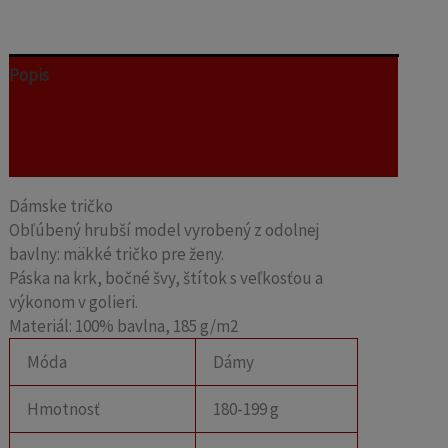
Popis
Ďalšie informácie
Recenzie (0)
Dámske tričko
Obľúbený hrubší model vyrobený z odolnej
bavlny: mäkké tričko pre ženy.
Páska na krk, bočné švy, štítok s veľkosťou a
výkonom v golieri.
Materiál: 100% bavlna, 185 g/m2
Móda
Dámy
Hmotnosť
180-199 g