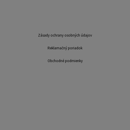
Zásady ochrany osobných údajov
Reklamačný poriadok
Obchodné podmienky
Sme mladá dynamicky sa rozvíjajúca firma v oblasti výroby a distribúcie
suvenírov. Na trhu pôsobíme už viac ako 7 rokov. Ponúkame: výroba
suvenírov, potlač hrnčekov, magnetky, najlacnejšie magnetky, výroba
magnetiek, reklamné predmety, bezplatné spracovanie, dáždniky, puzzle,
fotodarčeky, darčeky, LB Creative,, výroba kalendárov, nástenné
kalendáre, stolové kalendáre, spracovanie fotografií, fotografovanie,